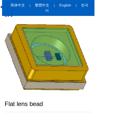
简体中文
繁體中文
English
한국
|
|
|
어
Home
About us
Products
R&D
Customer ca
News
Contact
Flat lens bead